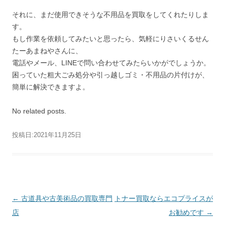
それに、まだ使用できそうな不用品を買取をしてくれたりしま
す。
もし作業を依頼してみたいと思ったら、気軽にりさいくるせん
たーあまねやさんに、
電話やメール、LINEで問い合わせてみたらいかがでしょうか。
困っていた粗大ごみ処分や引っ越しゴミ・不用品の片付けが、
簡単に解決できますよ。
No related posts.
投稿日:
2021年11月25日
投稿ナビゲーション
←
古道具や古美術品の買取専門
トナー買取ならエコプライスが
店
お勧めです
→