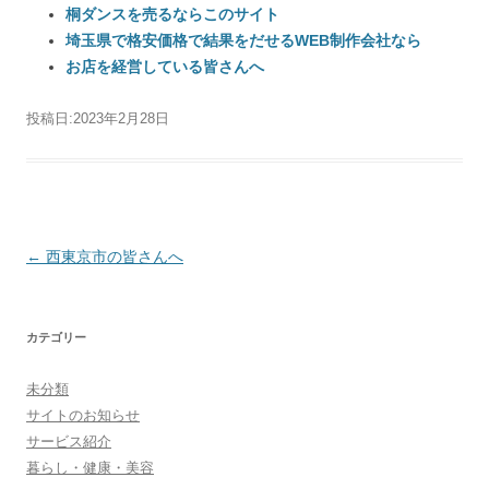
桐ダンスを売るならこのサイト
埼玉県で格安価格で結果をだせるWEB制作会社なら
お店を経営している皆さんへ
投稿日:
2023年2月28日
投稿ナビゲーション
←
西東京市の皆さんへ
カテゴリー
未分類
サイトのお知らせ
サービス紹介
暮らし・健康・美容