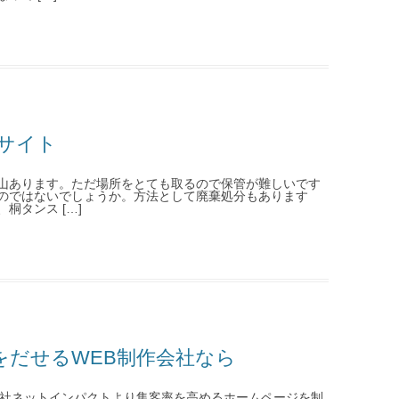
サイト
山あります。ただ場所をとても取るので保管が難しいです
のではないでしょうか。方法として廃棄処分もあります
桐タンス […]
をだせるWEB制作会社なら
会社ネットインパクトより集客率を高めるホームページを制